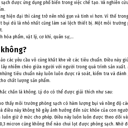
g sạch được ứng dụng phổ biến trong việc chế tạo. Và nghiên cứu
ẩm.
àng hiện đại thì càng trở nên nhỏ gọn và tinh vi hơn. Vì thế tron
t bụi dù là nhỏ nhất cũng làm sai lệch thiết bị. Một môi trường
t.
inh hóa phẩm, vật lý, cơ khí, quân sự,…
 không?
ảo các yêu cầu vô cùng khắt khe về các tiêu chuẩn. Điều này gi
lây nhiễm chéo giữa người với người trong quá trình sản xuất.
 những tiêu chuẩn này luôn luôn được rà soát, kiểm tra và đánh 
cho chất lượng sản phẩm.
hắc chắn là không. Lý do có thể được giải thích như sau:
ho thấy môi trường phòng sạch có hàm lượng bụi và nồng độ cá
à điều này không hề gây ảnh hưởng đến sức khỏe của con ngườ
m luôn giữ ở mức cho phép. Điều này luôn luôn được theo dõi v
c 0,3 micron cũng không thể nào chui lọt được phòng sạch. Nhờ 