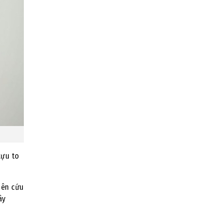
tựu to
iên cứu
ây