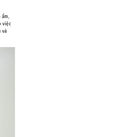
ộ ẩm,
 việc
u và