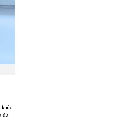
c khỏe
o đó,