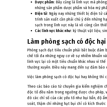
Dược phẩm
: Đây cũng là lĩnh vực mà phòn
những sản phẩm dược phẩm và hóa mỹ ph
Điện tử
: Ngày nay những thiết bị điện tử c
trình sản xuất cần phải chú ý đến những hạ
sạch trong lĩnh vực này là vô cùng cần thiế
Các lĩnh vực khác như
: kỹ thuật vật liệu, s
Làm phòng sạch có độc hại
Phòng sạch đạt tiêu chuẩn phải bắt buộc đảm b
chế tối đa những nguy cơ về sự nhiễm khuẩn và 
lĩnh vực lại có một tiêu chuẩn khác nhau vì thế
thường xuyên. Điều này mang đến sự đảm bảo 
Việc làm phòng sạch có độc hại hay không thì c
Theo các báo cáo từ chuyên gia kiểm nghiệm c
độc tố đều nằm trong ngưỡng được cho phép, v
đó các chỉ số của các yếu tố như bụi bẩn, độ ẩ
soát, thậm chí những hạt bụi chỉ có kích thướ