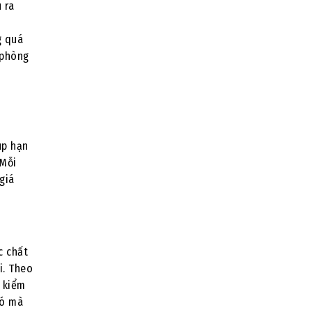
 ra
g quá
 phòng
úp hạn
 Mỗi
giá
c chất
i. Theo
à kiểm
đó mà