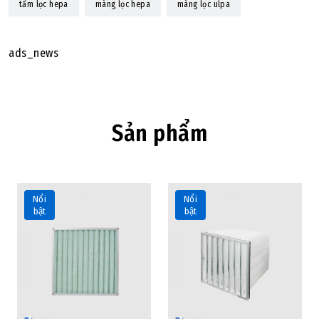
tấm lọc hepa
màng lọc hepa
màng lọc ulpa
ads_news
Sản phẩm
Nổi
Nổi
bật
bật