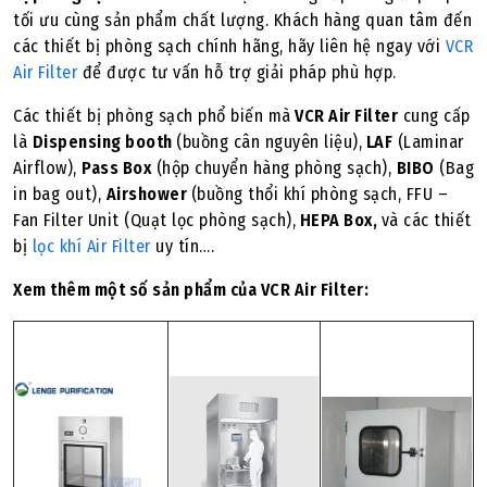
tối ưu cùng sản phẩm chất lượng. Khách hàng quan tâm đến
các thiết bị phòng sạch chính hãng, hãy liên hệ ngay với
VCR
Air Filter
để được tư vấn hỗ trợ giải pháp phù hợp.
Các thiết bị phòng sạch phổ biến mà
VCR Air Filter
cung cấp
là
Dispensing booth
(buồng cân nguyên liệu),
LAF
(Laminar
Airflow),
Pass Box
(hộp chuyển hàng phòng sạch),
BIBO
(Bag
in bag out),
Airshower
(buồng thổi khí phòng sạch, FFU –
Fan Filter Unit (Quạt lọc phòng sạch),
HEPA Box,
và
các thiết
bị
lọc khí Air Filter
uy tín….
Xem thêm một số sản phẩm của VCR Air Filter: