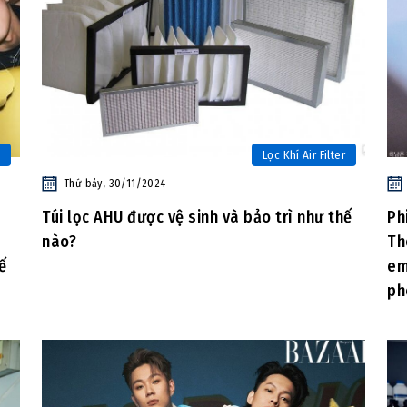
Lọc Khí Air Filter
Thứ bảy, 30/11/2024
Túi lọc AHU được vệ sinh và bảo trì như thế
Ph
-
nào?
Th
ế
em
ph