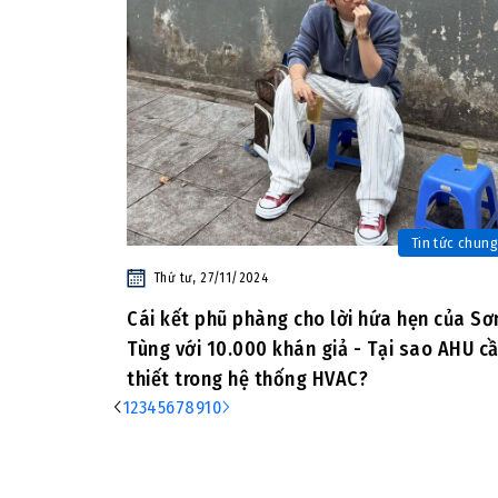
Tin tức chung
Thứ tư, 27/11/2024
Cái kết phũ phàng cho lời hứa hẹn của Sơ
Tùng với 10.000 khán giả - Tại sao AHU c
thiết trong hệ thống HVAC?
1
2
3
4
5
6
7
8
9
10