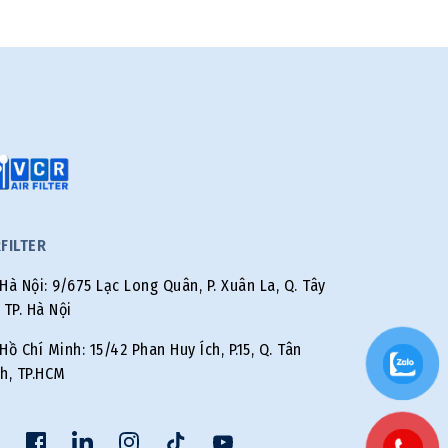
RFILTER
Hà Nội: 9/675 Lạc Long Quân, P. Xuân La, Q. Tây
 TP. Hà Nội
Hồ Chí Minh: 15/42 Phan Huy Ích, P.15, Q. Tân
h, TP.HCM