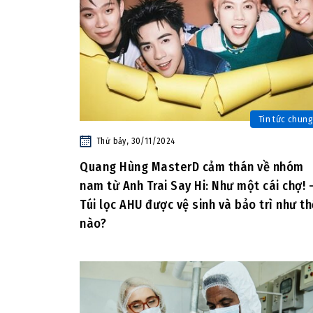
Tin tức chung
Thứ bảy, 30/11/2024
Quang Hùng MasterD cảm thán về nhóm
nam từ Anh Trai Say Hi: Như một cái chợ! 
Túi lọc AHU được vệ sinh và bảo trì như th
nào?