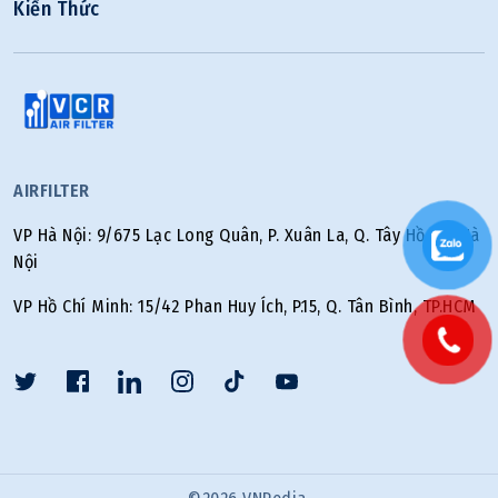
Kiến Thức
AIRFILTER
VP Hà Nội: 9/675 Lạc Long Quân, P. Xuân La, Q. Tây Hồ, TP. Hà
Nội
VP Hồ Chí Minh: 15/42 Phan Huy Ích, P.15, Q. Tân Bình, TP.HCM