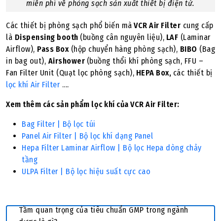
miễn phí về phòng sạch sản xuất
thiết bị điện tử.
Các thiết bị phòng sạch phổ biến mà
VCR Air Filter
cung cấp
là
Dispensing booth
(buồng cân nguyên liệu),
LAF
(Laminar
Airflow),
Pass Box
(hộp chuyển hàng phòng sạch),
BIBO
(Bag
in bag out),
Airshower
(buồng thổi khí phòng sạch, FFU –
Fan Filter Unit (Quạt lọc phòng sạch),
HEPA Box,
các thiết bị
lọc khí Air Filter
….
Xem thêm các sản phẩm lọc khí của VCR Air Filter:
Bag Filter | Bộ lọc tú
i
Panel Air Filter | Bộ lọc khí dạng Panel
Hepa Filter Laminar Airflow | Bộ lọc Hepa dòng chảy
tầng
ULPA Filter | Bộ lọc hiệu suất cực cao
Tầm quan trọng của tiêu chuẩn GMP trong ngành