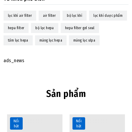
lọc khí air filter
air filter
bộ lọc khí
lọc khí dược phẩm
hepa filter
bộ lọc hepa
hepa filter gel seal
tấm lọc hepa
màng lọc hepa
màng lọc ulpa
ads_news
Sản phẩm
Nổi
Nổi
bật
bật