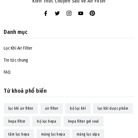
Kiến Thức Chuyên Sâu Về Air Filter
Danh mục
Lọc Khí Air Filter
Tin tức chung
FAQ
Từ khoá phổ biến
lọc khí air filter
air filter
bộ lọc khí
lọc khí dược phẩm
hepa filter
bộ lọc hepa
hepa filter gel seal
tấm lọc hepa
màng lọc hepa
màng lọc ulpa