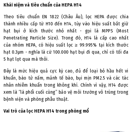
Khái niệm và tiêu chuẩn của HEPA H14
Theo tiêu chuẩn EN 1822 (Châu Âu), lọc HEPA được chia
thành nhiều cấp từ H10 đến H14, tùy vào hiệu suất bắt giữ
hạt bụi ở kích thước nhỏ nhất - gọi là MPPS (Most
Penetrating Particle Size). Trong đó, H14 là cấp cao nhất
của nhóm HEPA, có hiệu suất lọc ≥ 99.995% tại kích thước
hạt 0.3µm - nghĩa là cứ 100.000 hạt bụi đi qua, chỉ có tối đa
5 hạt lọt qua mà thôi.
Đây là mức hiệu quả cực kỳ cao, đủ để loại bỏ hầu hết vi
khuẩn, bào tử nấm, mảnh tế bào, bụi mịn PM2.5 và các tác
nhân nhiễm khuẩn trong không khí. Chính vì vậy, H14 được
xem là “lá phổi cuối cùng” bảo vệ môi trường vô trùng trong
bệnh viện và phòng phẫu thuật.
Vai trò của lọc HEPA H14 trong phòng mổ