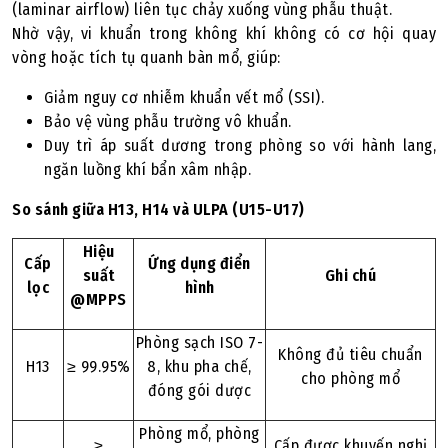
(laminar airflow) liên tục chảy xuống vùng phẫu thuật.
Nhờ vậy, vi khuẩn trong không khí không có cơ hội quay
vòng hoặc tích tụ quanh bàn mổ, giúp:
Giảm nguy cơ nhiễm khuẩn vết mổ (SSI).
Bảo vệ vùng phẫu trường vô khuẩn.
Duy trì áp suất dương trong phòng so với hành lang,
ngăn luồng khí bẩn xâm nhập.
So sánh giữa H13, H14 và ULPA (U15-U17)
Hiệu
Cấp
Ứng dụng điển
suất
Ghi chú
lọc
hình
@MPPS
Phòng sạch ISO 7-
Không đủ tiêu chuẩn
H13
≥ 99.95%
8, khu pha chế,
cho phòng mổ
đóng gói dược
Phòng mổ, phòng
≥
Cấp được khuyến nghị