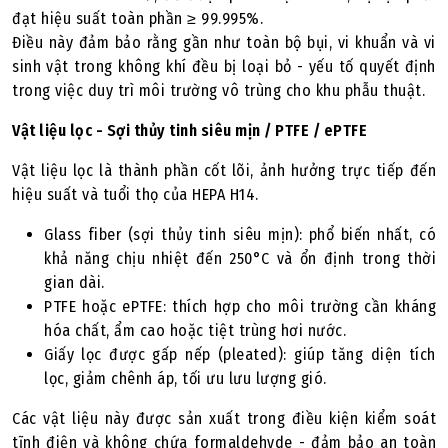
đạt hiệu suất toàn phần ≥ 99.995%.
Điều này đảm bảo rằng gần như toàn bộ bụi, vi khuẩn và vi
sinh vật trong không khí đều bị loại bỏ - yếu tố quyết định
trong việc duy trì môi trường vô trùng cho khu phẫu thuật.
Vật liệu lọc - Sợi thủy tinh siêu mịn / PTFE / ePTFE
Vật liệu lọc là thành phần cốt lõi, ảnh hưởng trực tiếp đến
hiệu suất và tuổi thọ của HEPA H14.
Glass fiber (sợi thủy tinh siêu mịn): phổ biến nhất, có
khả năng chịu nhiệt đến 250°C và ổn định trong thời
gian dài.
PTFE hoặc ePTFE: thích hợp cho môi trường cần kháng
hóa chất, ẩm cao hoặc tiệt trùng hơi nước.
Giấy lọc được gấp nếp (pleated): giúp tăng diện tích
lọc, giảm chênh áp, tối ưu lưu lượng gió.
Các vật liệu này được sản xuất trong điều kiện kiểm soát
tĩnh điện và không chứa formaldehyde - đảm bảo an toàn