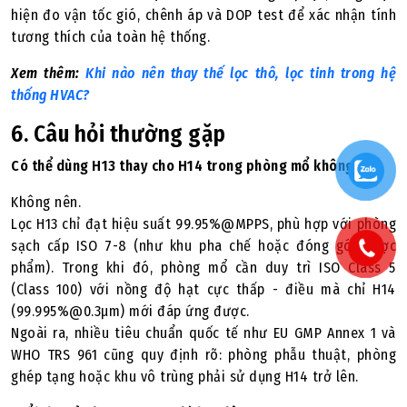
hiện đo vận tốc gió, chênh áp và DOP test để xác nhận tính
tương thích của toàn hệ thống.
Xem thêm:
Khi nào nên thay thế lọc thô, lọc tinh trong hệ
thống HVAC?
6. Câu hỏi thường gặp
Có thể dùng H13 thay cho H14 trong phòng mổ không?
Không nên.
Lọc H13 chỉ đạt hiệu suất 99.95%@MPPS, phù hợp với phòng
sạch cấp ISO 7-8 (như khu pha chế hoặc đóng gói dược
phẩm). Trong khi đó, phòng mổ cần duy trì ISO Class 5
(Class 100) với nồng độ hạt cực thấp - điều mà chỉ H14
(99.995%@0.3µm) mới đáp ứng được.
Ngoài ra, nhiều tiêu chuẩn quốc tế như EU GMP Annex 1 và
WHO TRS 961 cũng quy định rõ: phòng phẫu thuật, phòng
ghép tạng hoặc khu vô trùng phải sử dụng H14 trở lên.