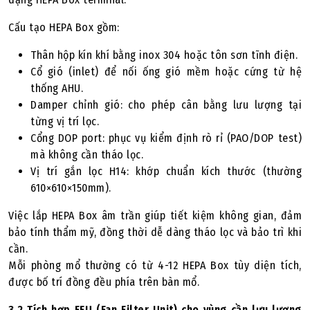
Cấu tạo HEPA Box gồm:
Thân hộp kín khí bằng inox 304 hoặc tôn sơn tĩnh điện.
Cổ gió (inlet) để nối ống gió mềm hoặc cứng từ hệ
thống AHU.
Damper chỉnh gió: cho phép cân bằng lưu lượng tại
từng vị trí lọc.
Cổng DOP port: phục vụ kiểm định rò rỉ (PAO/DOP test)
mà không cần tháo lọc.
Vị trí gắn lọc H14: khớp chuẩn kích thước (thường
610×610×150mm).
Việc lắp HEPA Box âm trần giúp tiết kiệm không gian, đảm
bảo tính thẩm mỹ, đồng thời dễ dàng tháo lọc và bảo trì khi
cần.
Mỗi phòng mổ thường có từ 4-12 HEPA Box tùy diện tích,
được bố trí đồng đều phía trên bàn mổ.
3.2 Tích hợp FFU (Fan Filter Unit) cho vùng cần lưu lượng