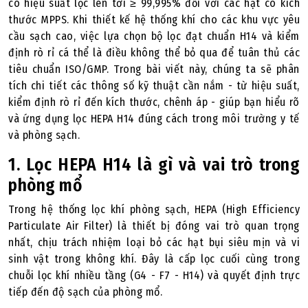
có hiệu suất lọc lên tới ≥ 99,995% đối với các hạt có kích
thước MPPS. Khi thiết kế hệ thống khí cho các khu vực yêu
cầu sạch cao, việc lựa chọn bộ lọc đạt chuẩn H14 và kiểm
định rò rỉ cá thể là điều không thể bỏ qua để tuân thủ các
tiêu chuẩn ISO/GMP. Trong bài viết này, chúng ta sẽ phân
tích chi tiết các thông số kỹ thuật cần nắm - từ hiệu suất,
kiểm định rò rỉ đến kích thước, chênh áp - giúp bạn hiểu rõ
và ứng dụng lọc HEPA H14 đúng cách trong môi trường y tế
và phòng sạch.
1. Lọc HEPA H14 là gì và vai trò trong
phòng mổ
Trong hệ thống lọc khí phòng sạch, HEPA (High Efficiency
Particulate Air Filter) là thiết bị đóng vai trò quan trọng
nhất, chịu trách nhiệm loại bỏ các hạt bụi siêu mịn và vi
sinh vật trong không khí. Đây là cấp lọc cuối cùng trong
chuỗi lọc khí nhiều tầng (G4 - F7 - H14) và quyết định trực
tiếp đến độ sạch của phòng mổ.