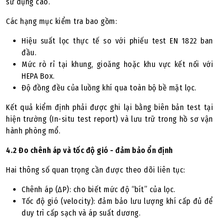
sử dụng cao.
Các hạng mục kiểm tra bao gồm:
Hiệu suất lọc thực tế so với phiếu test EN 1822 ban
đầu.
Mức rò rỉ tại khung, gioăng hoặc khu vực kết nối với
HEPA Box.
Độ đồng đều của luồng khí qua toàn bộ bề mặt lọc.
Kết quả kiểm định phải được ghi lại bằng biên bản test tại
hiện trường (In-situ test report) và lưu trữ trong hồ sơ vận
hành phòng mổ.
4.2 Đo chênh áp và tốc độ gió - đảm bảo ổn định
Hai thông số quan trọng cần được theo dõi liên tục:
Chênh áp (ΔP): cho biết mức độ “bít” của lọc.
Tốc độ gió (velocity): đảm bảo lưu lượng khí cấp đủ để
duy trì cấp sạch và áp suất dương.