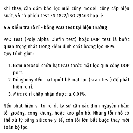
Khi thay, cần đảm bảo lọc mới cùng model, cùng cấp hiệu
suất, và có phiếu test EN 1822/ISO 29463 hợp lệ.
4.4 Kiểm tra rò rỉ - bằng PAO test tại hiện trường
PAO test (Poly Alpha Olefin test) hoặc DOP test là bước
quan trọng nhất trong kiểm định chất lượng lọc HEPA.
Quy trình gồm:
Bơm aerosol chứa hạt PAO trước mặt lọc qua cổng DOP
port.
Dùng máy đếm hạt quét bề mặt lọc (scan test) để phát
hiện rò rỉ.
Mức rò rỉ chấp nhận được: ≤ 0.01%.
Nếu phát hiện vị trí rò rỉ, kỹ sư cần xác định nguyên nhân:
lỗi gioăng, cong khung, hoặc keo gắn hở. Những lỗi nhỏ có
thể xử lý bằng silicone y tế, còn lỗi lớn bắt buộc thay mới
toàn bộ lọc.