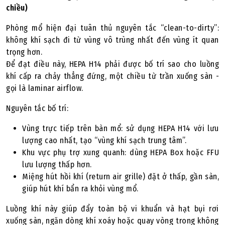
chiều)
Phòng mổ hiện đại tuân thủ nguyên tắc “clean-to-dirty”:
không khí sạch đi từ vùng vô trùng nhất đến vùng ít quan
trọng hơn.
Để đạt điều này, HEPA H14 phải được bố trí sao cho luồng
khí cấp ra chảy thẳng đứng, một chiều từ trần xuống sàn -
gọi là laminar airflow.
Nguyên tắc bố trí:
Vùng trực tiếp trên bàn mổ: sử dụng HEPA H14 với lưu
lượng cao nhất, tạo “vùng khí sạch trung tâm”.
Khu vực phụ trợ xung quanh: dùng HEPA Box hoặc FFU
lưu lượng thấp hơn.
Miệng hút hồi khí (return air grille) đặt ở thấp, gần sàn,
giúp hút khí bẩn ra khỏi vùng mổ.
Luồng khí này giúp đẩy toàn bộ vi khuẩn và hạt bụi rơi
xuống sàn, ngăn dòng khí xoáy hoặc quay vòng trong không