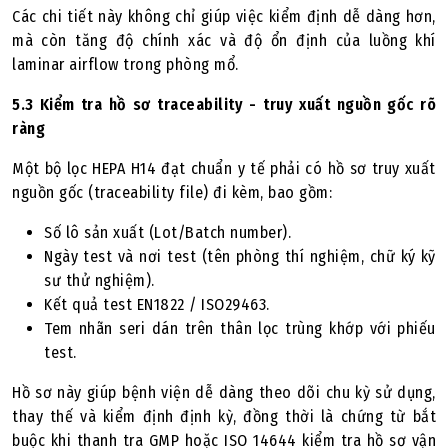
Các chi tiết này không chỉ giúp việc kiểm định dễ dàng hơn,
mà còn tăng độ chính xác và độ ổn định của luồng khí
laminar airflow trong phòng mổ.
5.3 Kiểm tra hồ sơ traceability - truy xuất nguồn gốc rõ
ràng
Một bộ lọc HEPA H14 đạt chuẩn y tế phải có hồ sơ truy xuất
nguồn gốc (traceability file) đi kèm, bao gồm:
Số lô sản xuất (Lot/Batch number).
Ngày test và nơi test (tên phòng thí nghiệm, chữ ký kỹ
sư thử nghiệm).
Kết quả test EN1822 / ISO29463.
Tem nhãn seri dán trên thân lọc trùng khớp với phiếu
test.
Hồ sơ này giúp bệnh viện dễ dàng theo dõi chu kỳ sử dụng,
thay thế và kiểm định định kỳ, đồng thời là chứng từ bắt
buộc khi thanh tra GMP hoặc ISO 14644 kiểm tra hồ sơ vận