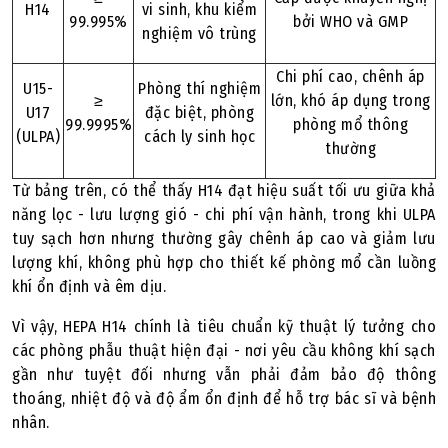
H14
vi sinh, khu kiểm
99.995%
bởi WHO và GMP
nghiệm vô trùng
Chi phí cao, chênh áp
U15-
Phòng thí nghiệm
≥
lớn, khó áp dụng trong
U17
đặc biệt, phòng
99.9995%
phòng mổ thông
(ULPA)
cách ly sinh học
thường
Từ bảng trên, có thể thấy H14 đạt hiệu suất tối ưu giữa khả
năng lọc - lưu lượng gió - chi phí vận hành, trong khi ULPA
tuy sạch hơn nhưng thường gây chênh áp cao và giảm lưu
lượng khí, không phù hợp cho thiết kế phòng mổ cần luồng
khí ổn định và êm dịu.
Vì vậy, HEPA H14 chính là tiêu chuẩn kỹ thuật lý tưởng cho
các phòng phẫu thuật hiện đại - nơi yêu cầu không khí sạch
gần như tuyệt đối nhưng vẫn phải đảm bảo độ thông
thoáng, nhiệt độ và độ ẩm ổn định để hỗ trợ bác sĩ và bệnh
nhân.