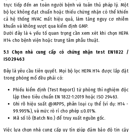
trực tiếp đến an toàn người bệnh và tuân thủ pháp lý. Một
bộ lọc không đạt chuẩn hoặc thiếu chứng nhận có thể khiến
cả hệ thống HVAC mất hiệu quả, làm tăng nguy cơ nhiễm
khuẩn và không vượt qua kiểm định GMP.
Dưới đây là 4 yếu tố quan trọng cần xem xét khi chọn HEPA
H14 cho bệnh viện hoặc trung tâm phẫu thuật.
5.1 Chọn nhà cung cấp có chứng nhận test EN1822 /
ISO29463
Đây là yêu cầu tiên quyết. Mọi bộ lọc HEPA H14 được lắp đặt
trong phòng mổ đều phải có:
Phiếu kiểm định (Test Report) từ phòng thí nghiệm độc
lập theo tiêu chuẩn EN 1822-1:2019 hoặc ISO 29463.
Ghi rõ hiệu suất @MPPS, phân loại cụ thể (ví dụ: H14 -
99.995%), và mức rò rỉ cho phép ≤0.01%.
Mã số lô (Batch No.) để truy xuất nguồn gốc.
Việc lựa chọn nhà cung cấp uy tín giúp đảm bảo độ tin cậy