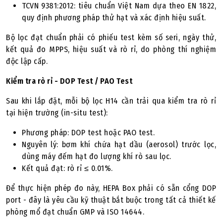
TCVN 9381:2012: tiêu chuẩn Việt Nam dựa theo EN 1822,
quy định phương pháp thử hạt và xác định hiệu suất.
Bộ lọc đạt chuẩn phải có phiếu test kèm số seri, ngày thử,
kết quả đo MPPS, hiệu suất và rò rỉ, do phòng thí nghiệm
độc lập cấp.
Kiểm tra rò rỉ - DOP Test / PAO Test
Sau khi lắp đặt, mỗi bộ lọc H14 cần trải qua kiểm tra rò rỉ
tại hiện trường (in-situ test):
Phương pháp: DOP test hoặc PAO test.
Nguyên lý: bơm khí chứa hạt dầu (aerosol) trước lọc,
dùng máy đếm hạt đo lượng khí rò sau lọc.
Kết quả đạt: rò rỉ ≤ 0.01%.
Để thực hiện phép đo này, HEPA Box phải có sẵn cổng DOP
port - đây là yêu cầu kỹ thuật bắt buộc trong tất cả thiết kế
phòng mổ đạt chuẩn GMP và ISO 14644.