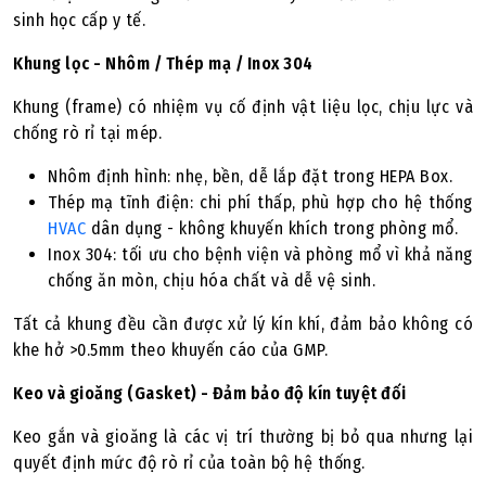
sinh học cấp y tế.
Khung lọc - Nhôm / Thép mạ / Inox 304
Khung (frame) có nhiệm vụ cố định vật liệu lọc, chịu lực và
chống rò rỉ tại mép.
Nhôm định hình: nhẹ, bền, dễ lắp đặt trong HEPA Box.
Thép mạ tĩnh điện: chi phí thấp, phù hợp cho hệ thống
HVAC
dân dụng - không khuyến khích trong phòng mổ.
Inox 304: tối ưu cho bệnh viện và phòng mổ vì khả năng
chống ăn mòn, chịu hóa chất và dễ vệ sinh.
Tất cả khung đều cần được xử lý kín khí, đảm bảo không có
khe hở >0.5mm theo khuyến cáo của GMP.
Keo và gioăng (Gasket) - Đảm bảo độ kín tuyệt đối
Keo gắn và gioăng là các vị trí thường bị bỏ qua nhưng lại
quyết định mức độ rò rỉ của toàn bộ hệ thống.