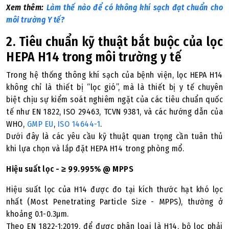
Xem thêm:
Làm thế nào để có không khí sạch đạt chuẩn cho
môi trường Y tế?
2. Tiêu chuẩn kỹ thuật bắt buộc của lọc
HEPA H14 trong môi trường y tế
Trong hệ thống thông khí sạch của bệnh viện, lọc HEPA H14
không chỉ là thiết bị “lọc gió”, mà là thiết bị y tế chuyên
biệt chịu sự kiểm soát nghiêm ngặt của các tiêu chuẩn quốc
tế như EN 1822, ISO 29463, TCVN 9381, và các hướng dẫn của
WHO,
GMP EU
,
ISO 14644-1
.
Dưới đây là các yêu cầu kỹ thuật quan trọng cần tuân thủ
khi lựa chọn và lắp đặt HEPA H14 trong phòng mổ.
Hiệu suất lọc - ≥ 99.995% @ MPPS
Hiệu suất lọc của H14 được đo tại kích thước hạt khó lọc
nhất (Most Penetrating Particle Size - MPPS), thường ở
khoảng 0.1-0.3µm.
Theo EN 1822-1:2019, để được phân loại là H14, bộ lọc phải