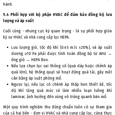
hành.
5.4 Phối hợp với bộ phận HVAC để đảm bảo đồng bộ lưu
lượng và áp suất
Cuối cùng - nhưng cực kỳ quan trọng - là sự phối hợp giữa
kỹ sư HVAC và nhà cung cấp lọc HEPA.
Lưu lượng gió, tốc độ khí (0.45 m/s ±20%), và áp suất
dương ≥10 Pa phải được tính toán đồng bộ từ AHU →
ống gió → HEPA Box.
Nếu lựa chọn lọc sai thông số (quá dày hoặc chênh áp
quá lớn), hệ thống quạt sẽ hoạt động quá tải, gây mất
cân bằng áp suất phòng mổ.
Ngược lại, nếu lọc có chênh áp thấp hơn thiết kế, tốc
độ khí tăng quá mức sẽ làm nhiễu loạn luồng khí
laminar, ảnh hưởng đến vùng vô trùng quanh bàn mổ.
Một quy trình nghiệm thu đúng chuẩn luôn có sự tham gia
của cả hai bên - đơn vị HVAC và nhà cung cấp lọc, cùng thực