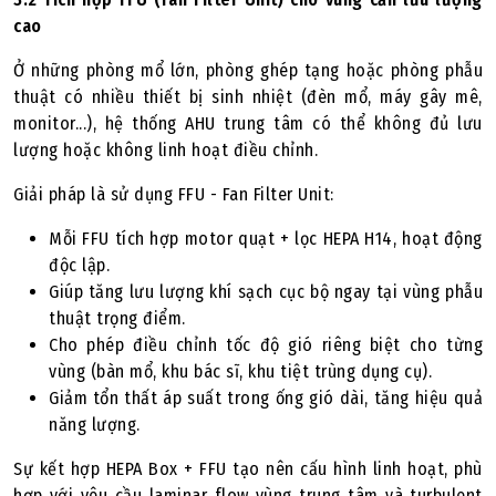
cao
Ở những phòng mổ lớn, phòng ghép tạng hoặc phòng phẫu
thuật có nhiều thiết bị sinh nhiệt (đèn mổ, máy gây mê,
monitor...), hệ thống AHU trung tâm có thể không đủ lưu
lượng hoặc không linh hoạt điều chỉnh.
Giải pháp là sử dụng FFU - Fan Filter Unit:
Mỗi FFU tích hợp motor quạt + lọc HEPA H14, hoạt động
độc lập.
Giúp tăng lưu lượng khí sạch cục bộ ngay tại vùng phẫu
thuật trọng điểm.
Cho phép điều chỉnh tốc độ gió riêng biệt cho từng
vùng (bàn mổ, khu bác sĩ, khu tiệt trùng dụng cụ).
Giảm tổn thất áp suất trong ống gió dài, tăng hiệu quả
năng lượng.
Sự kết hợp HEPA Box + FFU tạo nên cấu hình linh hoạt, phù
hợp với yêu cầu laminar flow vùng trung tâm và turbulent