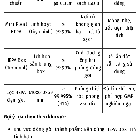
chuẩn
@ 0.3µm
sạch ISO 8
dàng
Nơi có
Mỏng, nhẹ,
Mini Pleat
Linh hoạt
≥
không gian
tiết kiệm diện
HEPA
(tùy chỉnh)
99.99%
hạn chế, tủ
tích
sạch
Cuối đường
Tích hợp
Dễ lắp đặt,
HEPA Box
≥
ống khí,
sẵn khung
sẵn sàng sử
(Terminal)
99.99%
phòng đóng
box
dụng
gói
≥
Phòng chiết
Độ kín khí cao,
Lọc HEPA
610x610x69
99.995%
rót, phòng
phù hợp GMP
đệm gel
mm
(H14)
aseptic
nghiêm ngặt
Gợi ý lựa chọn theo khu vực:
Khu vực đóng gói thành phẩm: Nên dùng HEPA Box H14
tích hợp