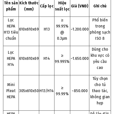
Tên sản
Kích thước
Hiệu
Cấp lọc
Giá (VNĐ)
Ghi chú
phẩm
(mm)
suất lọc
Lọc
≥
Phổ biến
HEPA
99.95%
trong
610x610x69
H13
~1.200.000
H13 tiêu
@
phòng sạch
chuẩn
0.3µm
ISO 8
Dùng cho
Lọc
≥
khu vực có
HEPA
610x610x69
H14
~1.650.000
99.995%
yêu cầu
H14
cao
Tùy chọn
Mini
cho tủ
≥
Pleat
305x610x50
H13/H14
~850.000
thao tác,
99.99%
HEPA
không gian
hẹp
HEPA
Dễ lắp đặt,