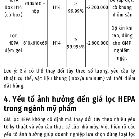
610x610 +
≥
Box H14
H14
~2.200.000
có khung
hộp
99.99%
(có box)
nhôm sẵn
Độ kín khí
Lọc
cao, dùng
≥
HEPA
610x610x69
H14
~2.600.000
cho GMP
99.995%
đệm gel
nghiêm
ngặt
Lưu ý: Giá có thể thay đổi tùy theo số lượng, yêu cầu kỹ
thuật cụ thể, vật liệu khung (inox/aluminum) và thời điểm
đặt hàng.
4. Yếu tố ảnh hưởng đến giá lọc HEPA
trong ngành mỹ phẩm
Giá lọc HEPA không cố định mà thay đổi tùy theo nhiều yếu
tố kỹ thuật và yêu cầu thực tế của nhà máy. Việc hiểu rõ các
yếu tố ảnh hưởng giúp doanh nghiệp lựa chọn đúng loại lọc