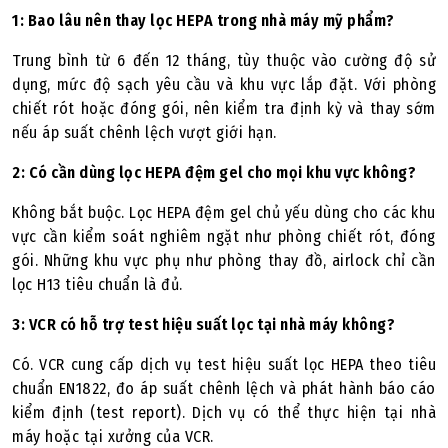
1: Bao lâu nên thay lọc HEPA trong nhà máy mỹ phẩm?
Trung bình từ 6 đến 12 tháng, tùy thuộc vào cường độ sử
dụng, mức độ sạch yêu cầu và khu vực lắp đặt. Với phòng
chiết rót hoặc đóng gói, nên kiểm tra định kỳ và thay sớm
nếu áp suất chênh lệch vượt giới hạn.
2: Có cần dùng lọc HEPA đệm gel cho mọi khu vực không?
Không bắt buộc. Lọc HEPA đệm gel chủ yếu dùng cho các khu
vực cần kiểm soát nghiêm ngặt như phòng chiết rót, đóng
gói. Những khu vực phụ như phòng thay đồ, airlock chỉ cần
lọc H13 tiêu chuẩn là đủ.
3: VCR có hỗ trợ test hiệu suất lọc tại nhà máy không?
Có. VCR cung cấp dịch vụ test hiệu suất lọc HEPA theo tiêu
chuẩn EN1822, đo áp suất chênh lệch và phát hành báo cáo
kiểm định (test report). Dịch vụ có thể thực hiện tại nhà
máy hoặc tại xưởng của VCR.