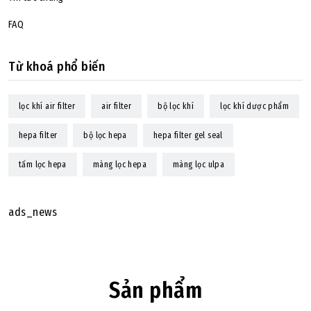
FAQ
Từ khoá phổ biến
lọc khí air filter
air filter
bộ lọc khí
lọc khí dược phẩm
hepa filter
bộ lọc hepa
hepa filter gel seal
tấm lọc hepa
màng lọc hepa
màng lọc ulpa
ads_news
Sản phẩm