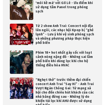
'môi kề má' với Gil Lê - Ưu điểm khi
sử dụng tấm Panel trong phòng
sạch
Từ 2 show Anh Trai: Concert nội địa
lên ngôi, các nhạc hội Kpop bị “ghẻ
lạnh” - Lưu ý khi vệ sinh phòng sạch
và những phương pháp thực hiện
phổ biến
Phim 18+ hot nhất gây sốc với loạt
cảnh nóng nặng đô - Những sai lầm
phổ biến khi dùng lọc khí cho hệ
thống điều hòa HVAC
“Nghẹt thở” trước thềm đại chiến
concert Anh Trai “Say Hi” - Anh Trai
Vượt Ngàn Chông Gai: Từ mạng xã
hội cho đến chiêu hút khách của các
nhà băng đứng sau - Những lý do
khiến túi lọc khí AHU được sử dụng