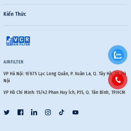
Kiến Thức
AIRFILTER
VP Hà Nội: 9/675 Lạc Long Quân, P. Xuân La, Q. Tây Hồ, TP. Hà
Nội
VP Hồ Chí Minh: 15/42 Phan Huy Ích, P.15, Q. Tân Bình, TP.HCM