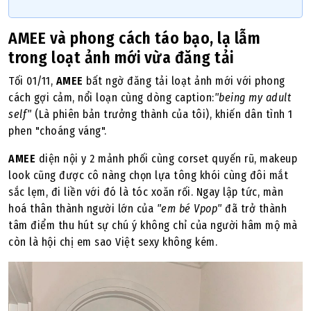
AMEE và phong cách táo bạo, lạ lẫm
trong loạt ảnh mới vừa đăng tải
Tối 01/11,
AMEE
bất ngờ đăng tải loạt ảnh mới với phong
cách gợi cảm, nổi loạn cùng dòng caption:
"being my adult
self"
(Là phiên bản trưởng thành của tôi), khiến dân tình 1
phen "choáng váng".
AMEE
diện nội y 2 mảnh phối cùng corset quyến rũ, makeup
look cũng được cô nàng chọn lựa tông khói cùng đôi mắt
sắc lẹm, đi liền với đó là tóc xoăn rối. Ngay lập tức, màn
hoá thân thành người lớn của
"em bé Vpop"
đã trở thành
tâm điểm thu hút sự chú ý không chỉ của người hâm mộ mà
còn là hội chị em sao Việt sexy không kém.