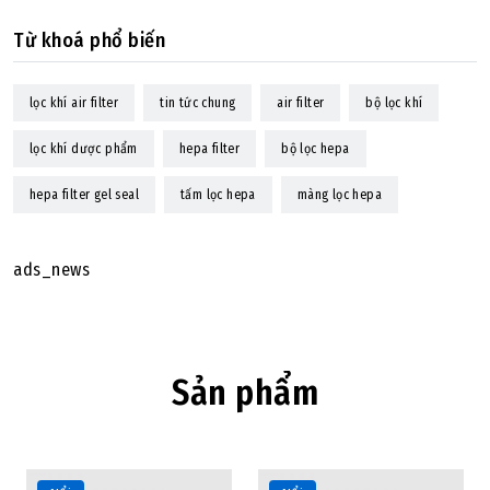
Từ khoá phổ biến
lọc khí air filter
tin tức chung
air filter
bộ lọc khí
lọc khí dược phẩm
hepa filter
bộ lọc hepa
hepa filter gel seal
tấm lọc hepa
màng lọc hepa
ads_news
Sản phẩm