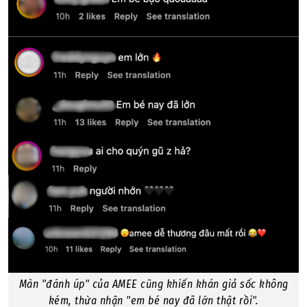
Màn "đánh úp" của AMEE cũng khiến khán giả sốc không
kém, thừa nhận "em bé nay đã lớn thật rồi".