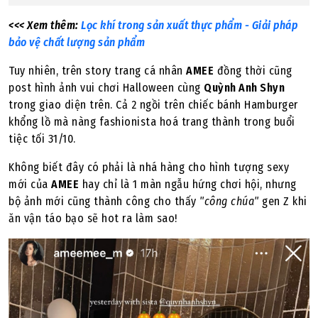
<<< Xem thêm:
Lọc khí trong sản xuất thực phẩm - Giải pháp
bảo vệ chất lượng sản phẩm
Tuy nhiên, trên story trang cá nhân
AMEE
đồng thời cũng
post hình ảnh vui chơi Halloween cùng
Quỳnh Anh Shyn
trong giao diện trên. Cả 2 ngồi trên chiếc bánh Hamburger
khổng lồ mà nàng fashionista hoá trang thành trong buổi
tiệc tối 31/10.
Không biết đây có phải là nhá hàng cho hình tượng sexy
mới của
AMEE
hay chỉ là 1 màn ngẫu hứng chơi hội, nhưng
bộ ảnh mới cũng thành công cho thấy
"công chúa"
gen Z khi
ăn vận táo bạo sẽ hot ra làm sao!