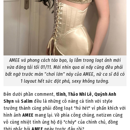
AMEE và phong cách táo bạo, lạ lẫm trong loạt ảnh mới
vừa đăng tải tối 01/11. Mới nhìn qua ai nấy cũng đều phải
bất ngờ trước màn "chơi lớn" này của AMEE, nữ ca sĩ đã có
1 layout hết sức đột phá, sexy không tưởng.
Bên dưới phần comment,
tlinh, Thảo Nhi Lê, Quỳnh Anh
Shyn
và
Salim
đều là những cô nàng cá tính với style
trưởng thành cũng phải đồng loạt "
hú hét
" vì phấn khích với
hình ảnh
AMEE
mang lại. Về phía công chúng, netizen cũng
vô cùng nhiệt tình ủng hộ độ "
cháy
" của chính chủ, đồng
thời nhắc hỏi
AMEE
ngày trước đâu rồi?