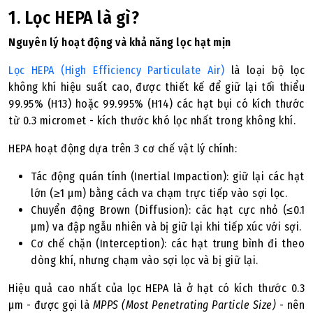
1. Lọc HEPA là gì?
Nguyên lý hoạt động và khả năng lọc hạt mịn
Lọc HEPA (High Efficiency Particulate Air)
là loại bộ lọc
không khí hiệu suất cao, được thiết kế để giữ lại tối thiểu
99.95% (H13) hoặc 99.995% (H14) các hạt bụi có kích thước
từ 0.3 micromet - kích thước khó lọc nhất trong không khí.
HEPA hoạt động dựa trên 3 cơ chế vật lý chính:
Tác động quán tính (Inertial Impaction): giữ lại các hạt
lớn (≥1 μm) bằng cách va chạm trực tiếp vào sợi lọc.
Chuyển động Brown (Diffusion): các hạt cực nhỏ (≤0.1
μm) va đập ngẫu nhiên và bị giữ lại khi tiếp xúc với sợi.
Cơ chế chặn (Interception): các hạt trung bình đi theo
dòng khí, nhưng chạm vào sợi lọc và bị giữ lại.
Hiệu quả cao nhất của lọc HEPA là ở hạt có kích thước 0.3
μm - được gọi là
MPPS (Most Penetrating Particle Size)
- nên