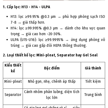
1. Cấp lọc: H13 - H14 - ULPA
H13: lọc ≥99.95% @0.3 µm → phù hợp phòng sạch ISO
7-8 → giá thấp hơn.
H14: lọc ≥99.995% @0.3 µm → dành cho khu vực quan
trọng → giá cao hơn ~20-30%.
ULPA (U15-U16): lọc ≥99.9995% → ứng dụng phòng vô
trùng → giá cao gấp đôi HEPA thông thường.
2. Loại thiết kế lọc: Mini-pleat, Separator hay Gel Seal
Kiểu thiết
Đặc điểm
Giá thành
kế
Mini-pleat
Nhỏ gọn, nhẹ, chênh áp thấp
Tiết kiệm
Cánh nhôm phân luồng, diện tích
Separator
Trung bình
lọc lớn
Có gioăng gel chống rò rỉ → siêu