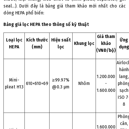
seal…). Dưới đây là bảng giá tham khảo mới nhất cho các
dòng HEPA phổ biến:
Bảng giá lọc HEPA theo thông số kỹ thuật
Giá tham
Loại lọc
Kích thước
Hiệu suất
Ứng
Khung lọc
khảo
HEPA
(mm)
lọc
dụn
(VNĐ/bộ)
Airloc
hành
1.200.000
lang,
Mini-
≥99.97%
610×610×69
Nhôm
-
phòn
pleat H13
@0.3 µm
1.600.000
sạch
ISO 7
8
Phòn
cân,
1.600.000