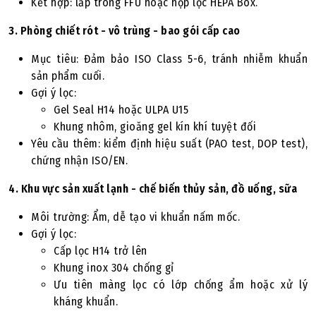
Kết hợp: lắp trong FFU hoặc hộp lọc HEPA Box.
3. Phòng chiết rót - vô trùng - bao gói cấp cao
Mục tiêu: Đảm bảo ISO Class 5-6, tránh nhiễm khuẩn
sản phẩm cuối.
Gợi ý lọc:
Gel Seal H14 hoặc ULPA U15
Khung nhôm, gioăng gel kín khí tuyệt đối
Yêu cầu thêm: kiểm định hiệu suất (PAO test, DOP test),
chứng nhận ISO/EN.
4. Khu vực sản xuất lạnh - chế biến thủy sản, đồ uống, sữa
Môi trường: Ẩm, dễ tạo vi khuẩn nấm mốc.
Gợi ý lọc:
Cấp lọc H14 trở lên
Khung inox 304 chống gỉ
Ưu tiên màng lọc có lớp chống ẩm hoặc xử lý
kháng khuẩn.