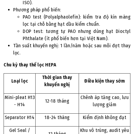
ISO).
Phương pháp phổ biến:
PAO test (Polyalphaolefin): kiểm tra độ kín màng
lọc tại chỗ bằng hạt dầu kiểm chuẩn.
DOP test: tương tự PAO nhưng dùng hạt Dioctyl
Phthalate (ít phổ biến hơn tại Việt Nam).
Tần suất khuyến nghị: 1 lần/năm hoặc sau mỗi đợt thay
lọc.
Chu kỳ thay thế lọc HEPA
Thời gian thay
Loại lọc
Điều kiện thay sớm
khuyến nghị
Mini-pleat H13
Chênh áp tăng cao, lưu
12-18 tháng
- H14
lượng giảm
Separator H14
18-24 tháng
Kiểm định không đạt
Gel Seal /
Khu vô trùng, audit yêu
12 tháng