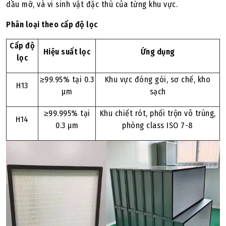
dầu mỡ, và vi sinh vật đặc thù của từng khu vực.
Phân loại theo cấp độ lọc
Cấp độ
Hiệu suất lọc
Ứng dụng
lọc
≥99.95% tại 0.3
Khu vực đóng gói, sơ chế, kho
H13
µm
sạch
≥99.995% tại
Khu chiết rót, phối trộn vô trùng,
H14
0.3 µm
phòng class ISO 7-8