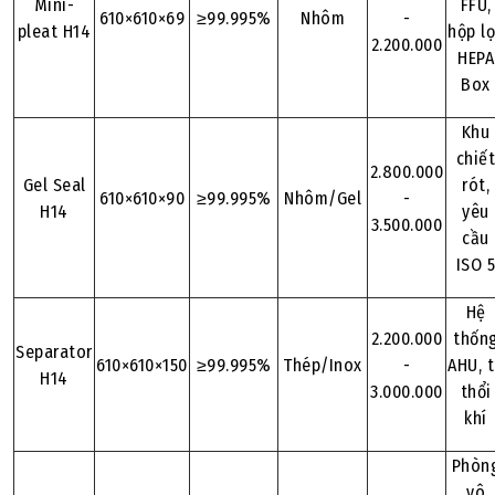
Mini-
FFU,
610×610×69
≥99.995%
Nhôm
-
pleat H14
hộp l
2.200.000
HEPA
Box
Khu
chiế
2.800.000
Gel Seal
rót,
610×610×90
≥99.995%
Nhôm/Gel
-
H14
yêu
3.500.000
cầu
ISO 
Hệ
2.200.000
thốn
Separator
610×610×150
≥99.995%
Thép/Inox
-
AHU, 
H14
3.000.000
thổi
khí
Phòn
vô