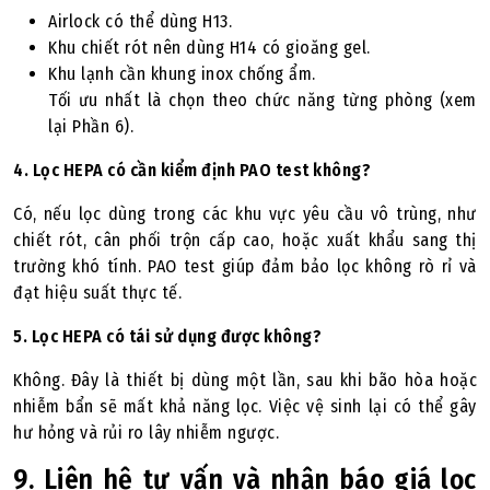
Airlock có thể dùng H13.
Khu chiết rót nên dùng H14 có gioăng gel.
Khu lạnh cần khung inox chống ẩm.
Tối ưu nhất là chọn theo chức năng từng phòng (xem
lại Phần 6).
4. Lọc HEPA có cần kiểm định PAO test không?
Có, nếu lọc dùng trong các khu vực yêu cầu vô trùng, như
chiết rót, cân phối trộn cấp cao, hoặc xuất khẩu sang thị
trường khó tính. PAO test giúp đảm bảo lọc không rò rỉ và
đạt hiệu suất thực tế.
5. Lọc HEPA có tái sử dụng được không?
Không. Đây là thiết bị dùng một lần, sau khi bão hòa hoặc
nhiễm bẩn sẽ mất khả năng lọc. Việc vệ sinh lại có thể gây
hư hỏng và rủi ro lây nhiễm ngược.
9. Liên hệ tư vấn và nhận báo giá lọc