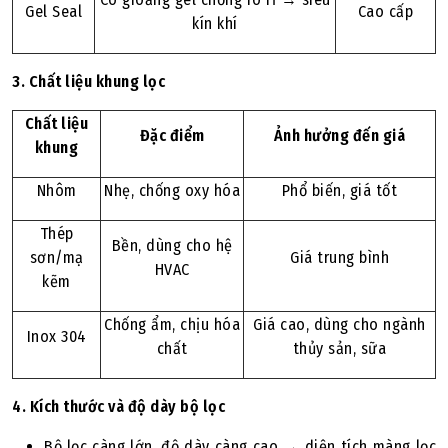
Gel Seal
Cao cấp
kín khí
3. Chất liệu khung lọc
Chất liệu
Đặc điểm
Ảnh hưởng đến giá
khung
Nhôm
Nhẹ, chống oxy hóa
Phổ biến, giá tốt
Thép
Bền, dùng cho hệ
sơn/mạ
Giá trung bình
HVAC
kẽm
Chống ẩm, chịu hóa
Giá cao, dùng cho ngành
Inox 304
chất
thủy sản, sữa
4. Kích thước và độ dày bộ lọc
Bộ lọc càng lớn, độ dày càng cao → diện tích màng lọc