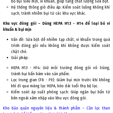
bỏ bụi siêu mịn, vi khuẩn, giúp tăng chất lượng sữa bột.
Hệ thống thông gió điều áp: Kiểm soát luồng không khí
sạch, tránh nhiễm bụi từ các khu vực khác.
Khu vực đóng gói – Dùng HEPA H13 - H14 để loại bỏ vi
khuẩn & bụi mịn
Vấn đề: Sữa bột dễ nhiễm tạp chất, vi khuẩn trong quá
trình đóng gói nếu không khí không được kiểm soát
chặt chẽ.
Giải pháp:
HEPA H13 - H14: Giữ môi trường đóng gói vô trùng,
tránh bụi bẩn bám vào sản phẩm.
Lọc trung gian (F8 - F9): Giảm bụi mịn trước khi không
khí đi qua màng lọc HEPA, kéo dài tuổi thọ bộ lọc.
Kiểm soát áp suất phòng sạch: Giúp ngăn bụi bẩn từ
bên ngoài xâm nhập vào khu vực đóng gói.
Kho bảo quản nguyên liệu & thành phẩm – Cần lọc than