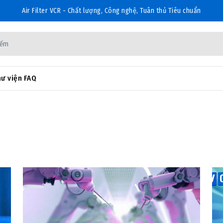
Air Filter VCR - Chất lượng, Công nghệ, Tuân thủ Tiêu chuẩn
ư viện FAQ