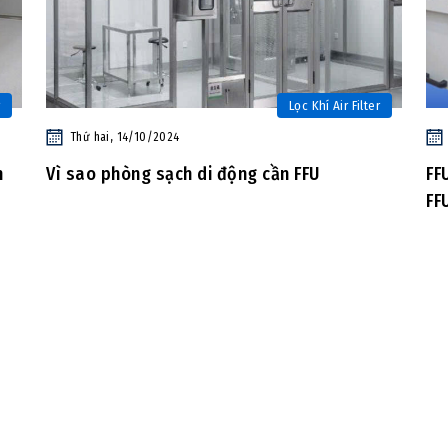
Lọc Khí Air Filter
Thứ hai, 14/10/2024
n
Vì sao phòng sạch di động cần FFU
FF
FF