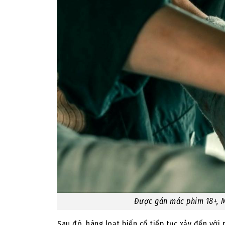
Được gán mác phim 18+, M
Sau đó, hàng loạt biến cố tiếp tục xảy đến với 