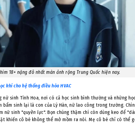
phim 18+ nặng đô nhất màn ảnh rộng Trung Quốc hiện nay.
lọc khí cho hệ thống điều hòa HVAC
g nữ sinh Tĩnh Hoa, nơi có cả học sinh bình thường và những họ
bẩm sinh lại là con của Lý Hàn, nữ lao công trong trường. Chín
m nữ sinh "
quyền lực
". Bọn chúng thậm chí còn dùng keo để "dá
ặt khiến cô bé không thể mở mồm ra nói. Mẹ cô bé chỉ có thể g