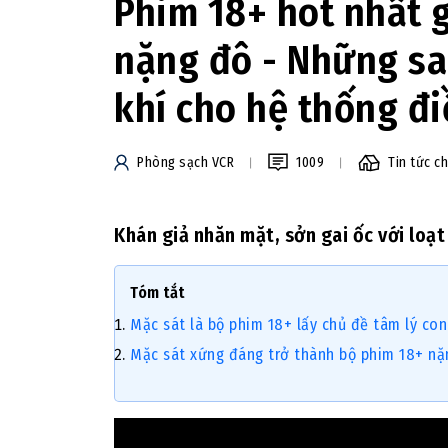
Phim 18+ hot nhất g
nặng đô - Những sa
khí cho hệ thống đ
Phòng sạch VCR
1009
Tin tức c
Khán giả nhăn mặt, sởn gai ốc với loạ
Tóm tắt
Mặc sát là bộ phim 18+ lấy chủ đề tâm lý co
Mặc sát xứng đáng trở thành bộ phim 18+ nặ