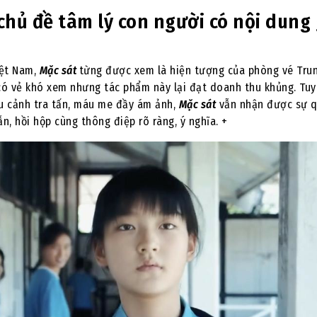
chủ đề tâm lý con người có nội dung
iệt Nam,
Mặc sát
từng được xem là hiện tượng của phòng vé Tru
 có vẻ khó xem nhưng tác phẩm này lại đạt doanh thu khủng. Tuy
u cảnh tra tấn, máu me đầy ám ảnh,
Mặc sát
vẫn nhận được sự 
, hồi hộp cùng thông điệp rõ ràng, ý nghĩa. +