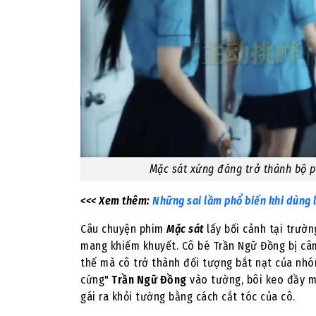
Mặc sát xứng đáng trở thành bộ 
<<< Xem thêm:
Những sai lầm phổ biến khi dùng 
Câu chuyện phim
Mặc sát
lấy bối cảnh tại trườn
mang khiếm khuyết. Cô bé Trần Ngữ Đồng bị câm 
thế mà cô trở thành đối tượng bắt nạt của nhó
cứng"
Trần Ngữ Đồng
vào tường, bôi keo đầy m
gái ra khỏi tường bằng cách cắt tóc của cô.