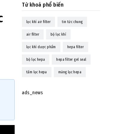
Từ khoá phổ biến
c
lọc khí air filter
tin tức chung
air filter
bộ lọc khí
lọc khí dược phẩm
hepa filter
bộ lọc hepa
hepa filter gel seal
tấm lọc hepa
màng lọc hepa
ads_news