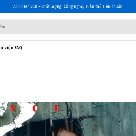
Air Filter VCR - Chất lượng, Công nghệ, Tuân thủ Tiêu chuẩn
ư viện FAQ