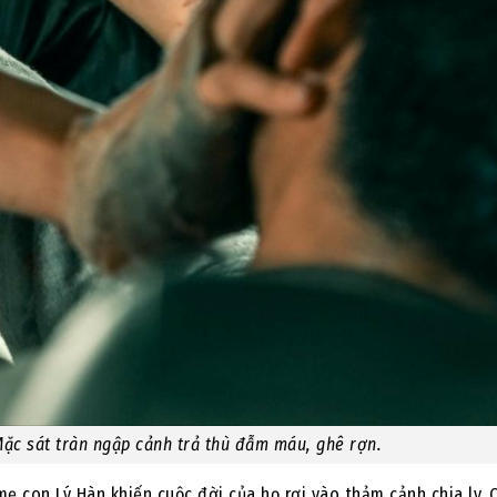
ặc sát tràn ngập cảnh trả thù đẫm máu, ghê rợn.
mẹ con Lý Hàn khiến cuộc đời của họ rơi vào thảm cảnh chia ly. 