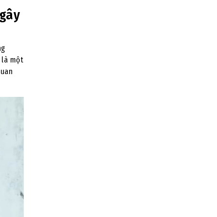
 gây
ng
 là một
quan