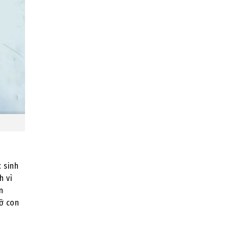
c sinh
h vì
n
ỡ con