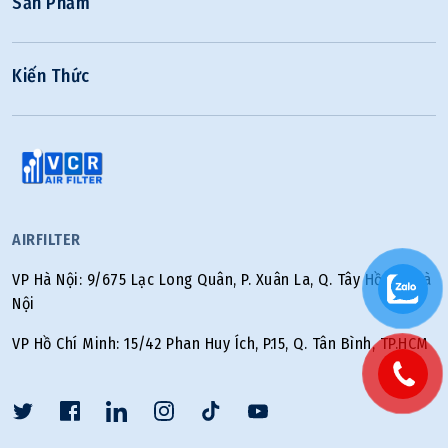
Sản Phẩm
Kiến Thức
AIRFILTER
VP Hà Nội: 9/675 Lạc Long Quân, P. Xuân La, Q. Tây Hồ, TP. Hà
Nội
VP Hồ Chí Minh: 15/42 Phan Huy Ích, P.15, Q. Tân Bình, TP.HCM