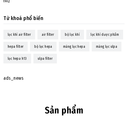
FAQ
Từ khoá phổ biến
lọc khí air filter
air filter
bộ lọc khí
lọc khí dược phẩm
hepa filter
bộ lọc hepa
màng lọc hepa
màng lọc ulpa
lọc hepa h13
ulpa filter
ads_news
Sản phẩm