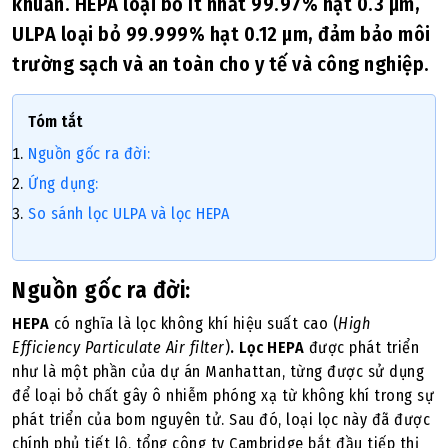
khuẩn. HEPA loại bỏ ít nhất 99.97% hạt 0.3 µm,
ULPA loại bỏ 99.999% hạt 0.12 µm, đảm bảo môi
trường sạch và an toàn cho y tế và công nghiệp.
Tóm tắt
Nguồn gốc ra đời:
Ứng dụng:
So sánh lọc ULPA và lọc HEPA
Nguồn gốc ra đời:
HEPA
có nghĩa là lọc không khí hiệu suất cao (
High
Efficiency Particulate Air filter
)
.
Lọc HEPA
được phát triển
như là một phần của dự án Manhattan, từng được sử dụng
để loại bỏ chất gây ô nhiễm phóng xạ từ không khí trong sự
phát triển của bom nguyên tử. Sau đó, loại lọc này đã được
chính phủ tiết lộ, tổng công ty Cambridge bắt đầu tiếp thị