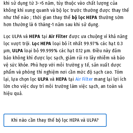
khi sử dụng từ 3->5 năm, tùy thuộc vào chất lượng của
không khí xung quanh và bộ lọc trước thường được thay thế
như thế nào ; thời gian thay thế
bộ lọc HEPA
thường sớm
hơn thường là 6 tháng-1 năm sau khi sử dụng.
Lọc ULPA
và
HEPA
tại
Air Filter
được ưa chuộng vì khả năng
lọc vượt trội.
Lọc HEPA
loại bỏ ít nhất 99.97% các hạt 0.3
µm,
ULPA
loại bỏ 99.999% các hạt 0.12 µm. Điều này đảm
bảo không khí được lọc sạch, giảm rủi ro lây nhiễm và bảo
vệ sức khỏe. Phù hợp với môi trường y tế, sản xuất dược
phẩm và phòng thí nghiệm nơi cần mức độ sạch cao. Tóm
lại, lựa chọn lọc
ULPA
và
HEPA
tại
Air Filter
mang lại lợi ích
lớn cho việc duy trì môi trường làm việc sạch, an toàn và
hiệu quả.
Khi nào cần thay thế bộ lọc HEPA và ULPA?