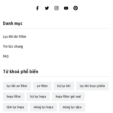
Danh mục
Lọc Khí Air Filter
Tin tức chung
FAQ
Từ khoá phổ biến
lọc khí air filter
air filter
bộ lọc khí
lọc khí dược phẩm
hepa filter
bộ lọc hepa
hepa filter gel seal
tấm lọc hepa
màng lọc hepa
màng lọc ulpa