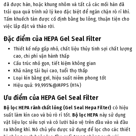
đã được hàn, hoặc khung nhôm và tất cả các mối hàn đã
trải qua quá trình xử lý keo đặc biệt để ngăn chặn rò rỉ khí.
Tấm khuếch tán được cố định bằng bu lông, thuận tiện cho
việc lắp đặt và tháo rời.
Đặc điểm của HEPA Gel Seal Filter
Thiết kế nếp gấp nhỏ, chất liệu thủy tinh sợi chất lượng
cao, chi phí vận hành thấp
Cấu trúc nhỏ gọn, tiết kiệm không gian
Khả năng tải bụi cao, tuổi thọ thấp
Loại kín bằng gel, hiệu suất niêm phong tốt
Hiệu quả: 99,995%@MPPS (H14)
Ưu điểm của HEPA Gel Seal Filter
Bộ lọc HEPA rãnh chất lỏng (Gel Seal Hepa Filter)
có hiệu
suất làm kín cao và bù rò rỉ tốt.
Bộ lọc HEPA
này sử dụng
vật liệu lọc siêu sợi và có lưới bảo vệ trên đầu vào và đầu
ra không khí. Nó chủ yếu được sử dụng để lọc cho các thiết