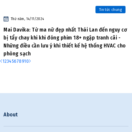
Tin tức chung
Thứ năm, 14/11/2024
Mai Davika: Từ ma nữ đẹp nhất Thái Lan đến nguy cơ
bị tẩy chay khi khi đóng phim 18+ ngập tranh cãi -
Những điều cần lưu ý khi thiết kế hệ thống HVAC cho
phòng sạch
1
2
3
4
5
6
7
8
9
10
About